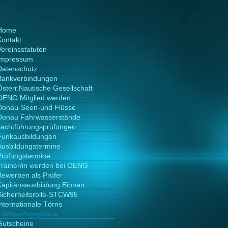
Home
Kontakt
Vereinsstatuten
Impressum
Datenschutz
Bankverbindungen
Österr.Nautische Gesellschaft
OENG Mitglied werden
Donau-Seen-und Flüsse
Donau Fahrwasserstände
Jachtführungsprüfungen
Funkausbildungen
Ausbildungstermine
Prüfungstermine
Trainer/in werden bei OENG
Bewerben als Prüfer
Kapitänsausbildung Binnen
Sicherheitsrolle-STCW95
Internationale Törns
Winterliegeplätze
Gutscheine