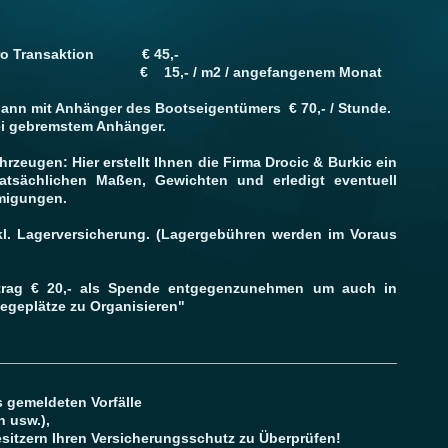
 pro Transaktion € 45,-
Monaten € 15,- / m2 / angefangenem Monat
ann mit Anhänger des Bootseigentümers € 70,- / Stunde.
ei gebremstem Anhänger.
rzeugen: Hier erstellt Ihnen die Firma Drocic & Burkic ein
atsächlichen Maßen, Gewichten und erledigt eventuell
hmigungen.
xkl. Lagerversicherung. (Lagergebühren werden im Voraus
trag € 20,- als Spende entgegenzunehmen um auch in
iegeplätze zu Organisieren"
 gemeldeten Vorfälle
 usw.),
sitzern Ihren Versicherungsschutz zu Überprüfen!