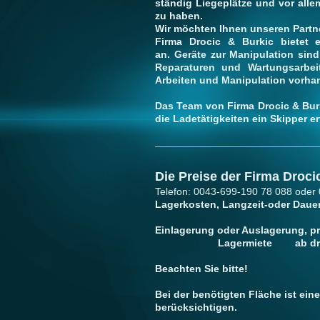
ständig Liegeplätze und vor alle
zu haben.
Wir möchten Ihnen unseren Partne
Firma Drocic & Burkic bietet 
an. Geräte zur Manipulation sind
Reparaturen und Wartungsarbeit
Arbeiten und Manipulation vorha
Das Team von Firma Drocic & Burk
die Ladetätigkeiten ein Skipper er
Die Preise der Firma Droci
Telefon: 0043-699-190 78 088 oder
Lagerkosten, Langzeit-oder Daue
Einlagerung oder Au
Lagermiete ab drei Mon
Beachten Sie bitte!
Bei der benötigten Fläche ist ein
berücksichtigen.