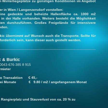
m Winterliegeplätze zu günstigen Konditionen im Angebot
r in Wien / Langenzersdorf vorstellen:
eine gedeckte und beheizte Hallenfläche ca. 1000 m2
 in der Halle vorhanden. Weiters besteht die Möglichkeit
en durchzuführen. Großes Freigelände für intensivere
nden.
ic übernimmt auf Wunsch auch die Transporte. Sollte für
forderlich sein, kann dieser auch gestellt werden.
c & Burkic
 0043-676-385 8 915
rmieter
slagerung, pro Transaktion € 45,-
ate € 9.80 / m2 / angefangenem Monat
e Rangierplatz und Stauverlust von ca. 20 % zu