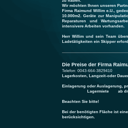
zu haben.
Wir möchten Ihnen unseren Partne
Firma Raimund Willim e.U., gedec
10.000m2. Geräte zur Manipulatio
Reparaturen und Wartungsarbe
intensivere Arbeiten vorhanden.
Herr Willim und sein Team über
Ladetätigkeiten ein Skipper erford
Die Preise der Firma Raimu
Telefon: 0043-664-3829410
Lagerkosten, Langzeit-oder Daue
Einlagerung oder Au
Lagermiete ab drei Mon
Beachten Sie bitte!
Bei der benötigten Fläche ist ein
berücksichtigen.