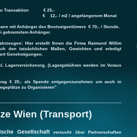
 pro Transaktion € 25,-
Monaten € 12,- / m2 / angefangenem Monat
ann mit Anhänger des Bootseigentümers € 70,- / Stunde.
ei gebremstem Anhänger.
ahrzeugen: Hier erstellt Ihnen die Firma Raimund Willim
ach den tatsächlichen Maßen, Gewichten und erledigt
sport Genehmigungen.
xkl. Lagerversicherung. (Lagergebühren werden im Voraus
trag € 20,- als Spende entgegenzunehmen um auch in
iegeplätze zu Organisieren"
tze Wien (Transport)
ische Gesellschaft
versucht über Partnerschaften