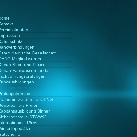
Home
Kontakt
Vereinsstatuten
Impressum
Datenschutz
Bankverbindungen
Österr.Nautische Gesellschaft
OENG Mitglied werden
Donau-Seen-und Flüsse
Donau Fahrwasserstände
Jachtführungsprüfungen
Funkausbildungen
Ausbildungstermine
Prüfungstermine
Trainer/in werden bei OENG
Bewerben als Prüfer
Kapitänsausbildung Binnen
Sicherheitsrolle-STCW95
Internationale Törns
Winterliegeplätze
Gutscheine