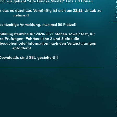
020 wie gehabt "Alte Brücke Mostar" Linz a.d.Donau
 das es durchaus Vernünftig ist sich am 22.12. Urlaub zu
nehmen!
echtzeitige Anmeldung, maximal 50 Plätze!!
ildungstermine für 2020-2021 stehen soweit fest, für
d Prüfungen, Fahrbereiche 2 und 3 bitte die
 besuchen oder Information nach den Veranstaltungen
anfordern!
Downloads sind SSL-gesichert!!!