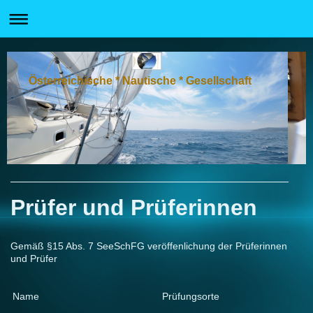
Österreichische * Nautische * Gesellschaft
Prüfer und Prüferinnen
Gemäß §15 Abs. 7 SeeSchFG veröffenlichung der Prüferinnen
und Prüfer
Se
Name
Prüfungsorte
Motorj