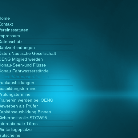
Home
Kontakt
Vereinsstatuten
Impressum
Datenschutz
Bankverbindungen
Österr.Nautische Gesellschaft
OENG Mitglied werden
Donau-Seen-und Flüsse
Donau Fahrwasserstände
Jachtführungsprüfungen
Funkausbildungen
Ausbildungstermine
Prüfungstermine
Trainer/in werden bei OENG
Bewerben als Prüfer
Kapitänsausbildung Binnen
Sicherheitsrolle-STCW95
Internationale Törns
Winterliegeplätze
Gutscheine