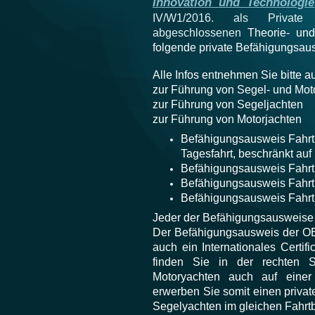
Innovation und Technologie
IV/W1/2016. als Private P
abgeschlossenen
Theorie- un
folgende private Befähigungsau
Alle Infos entnehmen Sie bitte 
zur Führung von Segel- und Mot
zur Führung von Segeljachten
zur Führung von Motorjachten
Befähigungsausweis Fahrtb
Tagesfahrt, beschränkt au
Befähigungsausweis Fahrt
Befähigungsausweis Fahrt
Befähigungsausweis Fah
Jeder der Befähigungsausweise 
Der Befähigungsausweis der OEN
auch ein Internationales Certif
finden Sie in der rechten Se
Motoryachten auch auf einer 
erwerben Sie somit einen priva
Segelyachten im gleichen Fahrt