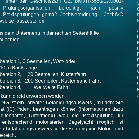
unter der Geschäftszahl GZ. BMVIT-555.917/0001-
rüfungsorganisation berechtigt nach positiv
d Praxisprüfungen gemäß Jachtverordnung - JachtVO
sweise
auszustellen.
aus dem Untermenü in der rechten Seitenhälfte
orjachten
ereich 1, 3 Seemeilen, Watt- oder
f 10 m Bootslänge
bereich 2, 20 Seemeilen, Küstenfahrt
bereich 3, 200 Seemeilen, Küstennahe Fahrt
rtbereich 4, Weltweite Fahrt
kann direkt erworben werden.
G ist ein "privater Befähigungsausweis", mit dem Sie
icat (IC) Patent beantragen können (Informationen dazu
itenhälfte, Untermenü) weil die Praxisprüfung für
entsprechend motorisierten Segelyacht möglich ist
ten Befähigungsausweis für die Führung von Motor-, und
bereich.