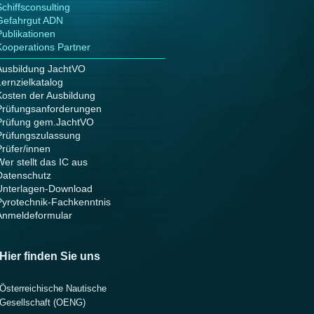
Schiffsconsulting
Gefahrgut ADN
Publikationen
Kooperations Partner
Ausbildung JachtVO
Lernzielkatalog
Kosten der Ausbildung
Prüfungsanforderungen
Prüfung gem.JachtVO
Prüfungszulassung
Prüfer/innen
Wer stellt das IC aus
Datenschutz
Unterlagen-Download
Pyrotechnik-Fachkenntnis
Anmeldeformular
Hier finden Sie uns
Österreichische Nautische
Gesellschaft (OENG)