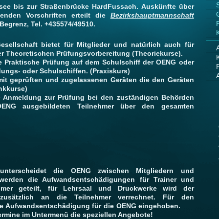
ee bis zur Straßenbrücke HardFussach. Auskünfte über
enden Vorschriften erteilt die
Bezirkshauptmannschaft
Begrenz, Tel. +435574/49510.
sellschaft bietet für Mitglieder und natürlich auch für
der Theoretischen Prüfungsvorbereitung (Theoriekurse).
ie Praktische Prüfung auf dem Schulschiff der OENG oder
ungs- oder Schulschiffen. (Praxiskurs)
mit geprüften und zugelassenen Geräten die den Geräten
nkkurse)
e Anmeldung zur Prüfung bei den zuständigen Behörden
OENG ausgebildeten Teilnehmer über den gesamten
 unterscheidet die OENG zwischen Mitgliedern und
h werden die Aufwandsentschädigungen für Trainer und
hmer geteilt, für Lehrsaal und Druckwerke wird der
zusätzlich an die Teilnehmer verrechnet. Für den
eine Aufwandsentschädigung für die OENG eingehoben.
ermine im Untermenü die speziellen Angebote!