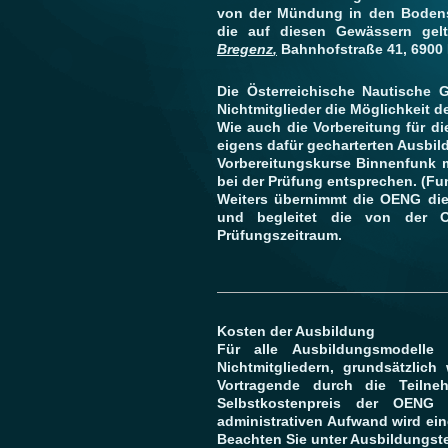
von der Mündung in den Bodens
die auf diesen Gewässern gelt
Bregenz
,
Bahnhofstraße 41, 6900 
Die Österreichische Nautische Ge
Nichtmitglieder die Möglichkeit 
Wie auch die Vorbereitung für d
eigens dafür gecharterten Ausbild
Vorbereitungskurse Binnenfunk 
bei der Prüfung entsprechen. (Fu
Weiters übernimmt die OENG di
und begleitet die von der 
Prüfungszeitraum.
Kosten der Ausbildung
Für alle Ausbildungsmodelle
Nichtmitgliedern, grundsätzlic
Vortragende durch die Teilne
Selbstkostenpreis der OENG 
administrativen Aufwand wird 
Beachten Sie unter Ausbildungst