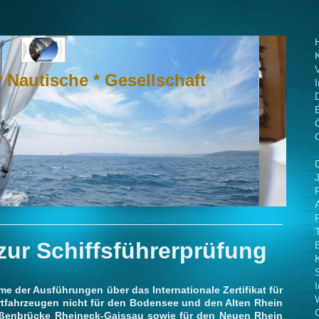
* Nautische * Gesellschaft
zur Schiffsführerprüfung
me der Ausführungen über das Internationale Zertifikat für
tfahrzeugen nicht für den Bodensee und den Alten Rhein
aßenbrücke Rheineck-Gaissau sowie für den Neuen Rhein