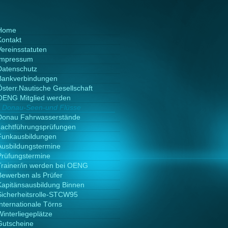
Home
Kontakt
Vereinsstatuten
Impressum
Datenschutz
Bankverbindungen
Österr.Nautische Gesellschaft
OENG Mitglied werden
Donau-Seen-und Flüsse
Donau Fahrwasserstände
Jachtführungsprüfungen
Funkausbildungen
Ausbildungstermine
Prüfungstermine
Trainer/in werden bei OENG
Bewerben als Prüfer
Kapitänsausbildung Binnen
Sicherheitsrolle-STCW95
Internationale Törns
Winterliegeplätze
Gutscheine